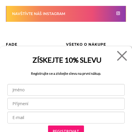
NAVŠTÍVTE NÁŠ INSTAGRAM
FADE
VŠETKO O NÁKUPE
Kontakty
Vrátenie tovaru
ZÍSKEJTE
10% SLEVU
O spoločnosti
Ako reklamovať tovar
Kariéra
Tabuľka veľkostí
Registrujte se a získejte slevu na první nákup.
Obchody
Obchodné podmienky
Blog
Ochrana osobných údajov
FAQ
REGISTROVAT