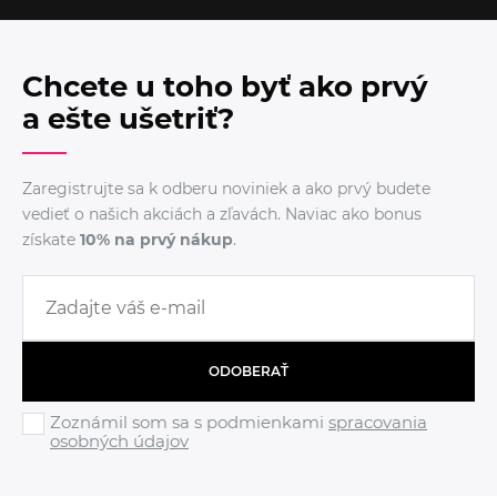
Chcete u toho byť ako prvý
a ešte ušetriť?
Zaregistrujte sa k odberu noviniek a ako prvý budete
vedieť o našich akciách a zľavách. Naviac ako bonus
získate
10% na prvý nákup
.
ODOBERAŤ
Zoznámil som sa s podmienkami
spracovania
osobných údajov