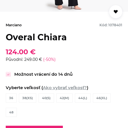
Marciano
Kód: 1078401
Overal Chiara
124.00 €
Původní: 249.00 €
(-50%)
Možnost vrácení do 14 dnů
Vyberte veľkosť (
Ako vybrať veľkosť?
)
36
38(XS)
40(S)
42(M)
44(L)
46(XL)
48