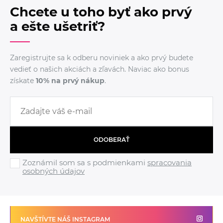
Chcete u toho byť ako prvý
a ešte ušetriť?
Zaregistrujte sa k odberu noviniek a ako prvý budete
vedieť o našich akciách a zľavách. Naviac ako bonus
získate
10% na prvý nákup
.
ODOBERAŤ
Zoznámil som sa s podmienkami
spracovania
osobných údajov
NAVŠTÍVTE NÁŠ INSTAGRAM