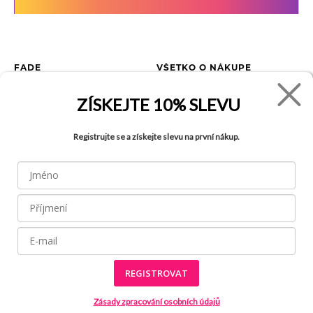
FADE
VŠETKO O NÁKUPE
Kontakty
Vrátenie tovaru
ZÍSKEJTE
10% SLEVU
O spoločnosti
Ako reklamovať tovar
Kariéra
Tabuľka veľkostí
Registrujte se a získejte slevu na první nákup.
Obchody
Obchodné podmienky
Blog
Ochrana osobných údajov
FAQ
REGISTROVAT
Všetky práva vyhradené © 2026
Made by
Internetové stránky používajú
súbory cookies
Zásady zpracování osobních údajů