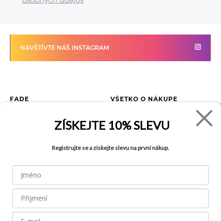
NAVŠTÍVTE NÁŠ INSTAGRAM
FADE
VŠETKO O NÁKUPE
Kontakty
Vrátenie tovaru
ZÍSKEJTE
10% SLEVU
O spoločnosti
Ako reklamovať tovar
Kariéra
Tabuľka veľkostí
Registrujte se a získejte slevu na první nákup.
Obchody
Obchodné podmienky
Blog
Ochrana osobných údajov
FAQ