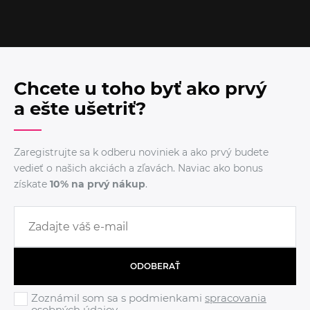
Chcete u toho byť ako prvý
a ešte ušetriť?
Zaregistrujte sa k odberu noviniek a ako prvý budete
vedieť o našich akciách a zľavách. Naviac ako bonus
získate
10% na prvý nákup
.
ODOBERAŤ
Zoznámil som sa s podmienkami
spracovania
osobných údajov