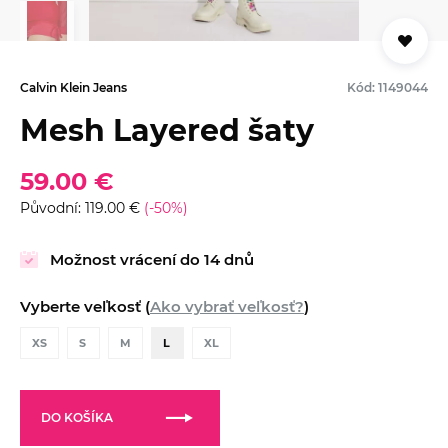
Calvin Klein Jeans
Kód: 1149044
Mesh Layered šaty
59.00 €
Původní: 119.00 €
(-50%)
Možnost vrácení do 14 dnů
Vyberte veľkosť (
Ako vybrať veľkosť?
)
XS
S
M
L
XL
DO KOŠÍKA