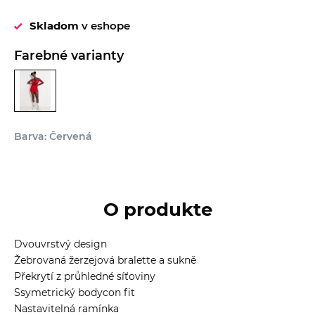
Skladom
v eshope
Farebné varianty
Barva: Červená
O produkte
Dvouvrstvý design
Žebrovaná žerzejová bralette a sukně
Překrytí z průhledné síťoviny
Ssymetrický bodycon fit
Nastavitelná ramínka