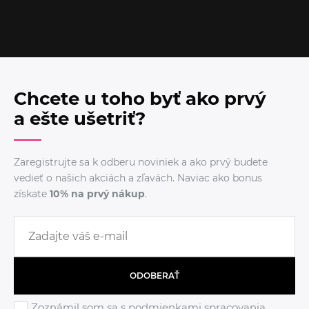
Chcete u toho byť ako prvý
a ešte ušetriť?
Zaregistrujte sa k odberu noviniek a ako prvý budete
vedieť o našich akciách a zľavách. Naviac ako bonus
získate
10% na prvý nákup
.
ODOBERAŤ
Zoznámil som sa s podmienkami
spracovania