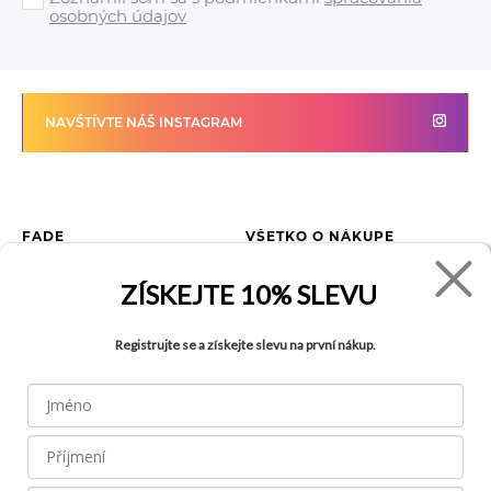
osobných údajov
NAVŠTÍVTE NÁŠ INSTAGRAM
FADE
VŠETKO O NÁKUPE
Kontakty
Vrátenie tovaru
ZÍSKEJTE
10% SLEVU
O spoločnosti
Ako reklamovať tovar
Kariéra
Tabuľka veľkostí
Registrujte se a získejte slevu na první nákup.
Obchody
Obchodné podmienky
Blog
Ochrana osobných údajov
FAQ