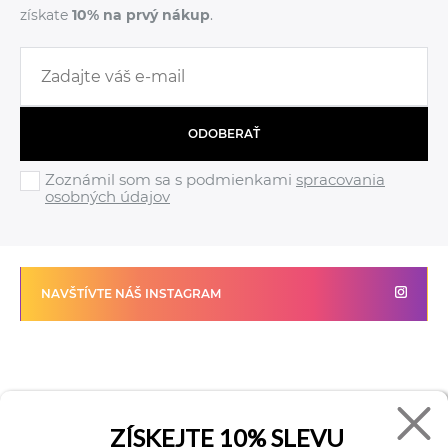
získate
10% na prvý nákup
.
ODOBERAŤ
Zoznámil som sa s podmienkami
spracovania
osobných údajov
NAVŠTÍVTE NÁŠ INSTAGRAM
FADE
VŠETKO O NÁKUPE
Kontakty
Vrátenie tovaru
ZÍSKEJTE
10% SLEVU