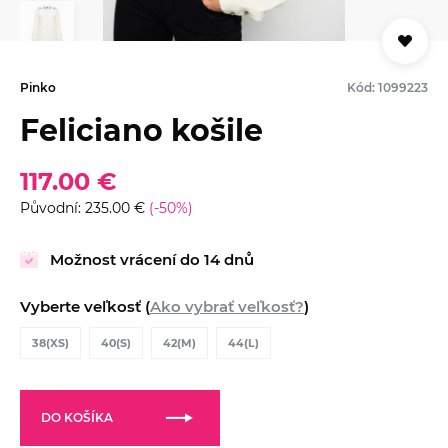
Pinko
Kód: 1099223
Feliciano košile
117.00 €
Původní: 235.00 €
(-50%)
Možnost vrácení do 14 dnů
Vyberte veľkosť (
Ako vybrať veľkosť?
)
38(XS)
40(S)
42(M)
44(L)
DO KOŠÍKA