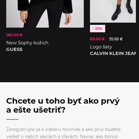
- 30%
160.00 €
69.00 €
99.00 €
New Sophy kožich
Logo šaty
GUESS
CALVIN KLEIN JEAN
Chcete u toho byť ako prvý
a ešte ušetriť?
Zaregistrujte sa k odberu noviniek a ako prvý budete
vedieť o našich akciách a zľavách. Naviac ako bonus