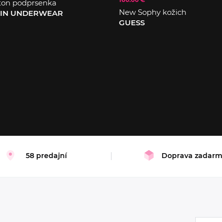
ton podprsenka
New Sophy kožich
EIN UNDERWEAR
GUESS
XS
S
M
L
58 predajní
Doprava zadar