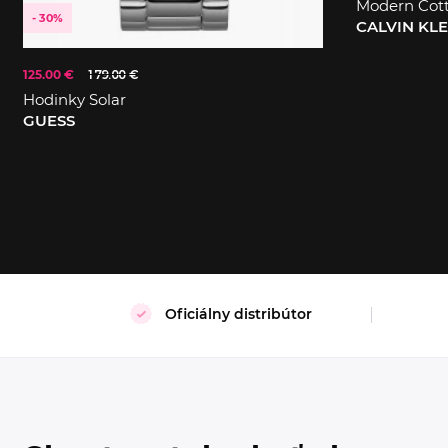
Modern Cot
- 30%
CALVIN KL
125.00 €
179.00 €
S
XL
Hodinky Solar
GUESS
Oficiálny distribútor