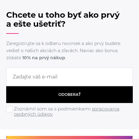
Chcete u toho byť ako prvý
a ešte ušetriť?
Zaregistrujte sa k odberu noviniek a ako prvý budete
vedieť o našich akciách a zľavách. Naviac ako bonus
získate
10% na prvý nákup
.
ODOBERAŤ
Zoznámil som sa s podmienkami
spracovania
osobných údajov