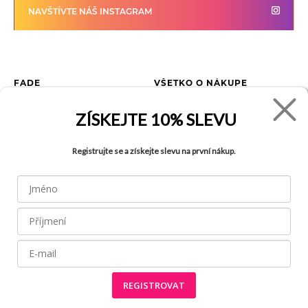
NAVŠTÍVTE NÁŠ INSTAGRAM
FADE
VŠETKO O NÁKUPE
Kontakty
Vrátenie tovaru
ZÍSKEJTE
10% SLEVU
O spoločnosti
Ako reklamovať tovar
Kariéra
Tabuľka veľkostí
Registrujte se a získejte slevu na první nákup.
Obchody
Obchodné podmienky
Blog
Ochrana osobných údajov
FAQ
REGISTROVAT
Všetky práva vyhradené © 2026
Made by