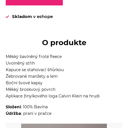
Skladom
v eshope
O produkte
Měkký bavlněný froté fleece
Uvolněný střih
Kapuce se stahovací šňůrkou
Žebrované manžety a lem
Boční švové kapsy
Měkký broskvový povrch
Aplikace žinylkového loga Calvin Klein na hrudi
Složení
: 100% Bavlna
Údržba
: praní v pračce