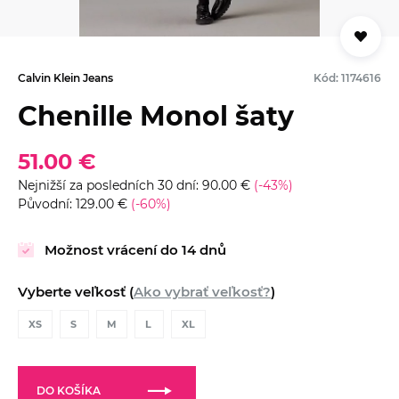
Calvin Klein Jeans
Kód: 1174616
Chenille Monol šaty
51.00 €
Nejnižší za posledních 30 dní: 90.00 €
(-43%)
Původní: 129.00 €
(-60%)
Možnost vrácení do 14 dnů
Vyberte veľkosť (
Ako vybrať veľkosť?
)
XS
S
M
L
XL
DO KOŠÍKA