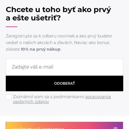
Chcete u toho byť ako prvý
a ešte ušetriť?
Zaregistrujte sa k odberu noviniek a ako prvý budete
vedieť o našich akciách a zľavách. Naviac ako bonus
získate
10% na prvý nákup
.
ODOBERAŤ
Zoznámil som sa s podmienkami
spracovania
osobných údajov