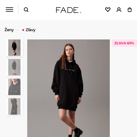
Ženy
Zľavy
ZĽAVA 60%