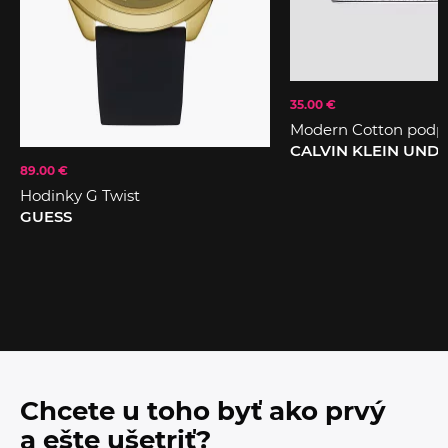
35.00 €
Modern Cotton podp
CALVIN KLEIN UN
89.00 €
Hodinky G Twist
GUESS
Chcete u toho byť ako prvý
a ešte ušetriť?