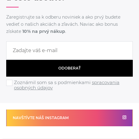
Zaregistrujte sa k odberu noviniek a ako prvý budete
vedieť o našich akciách a zľavách. Naviac ako bonus
získate
10% na prvý nákup
.
ODOBERAŤ
Zoznámil som sa s podmienkami
spracovania
osobných údajov
NAVŠTÍVTE NÁŠ INSTAGRAM