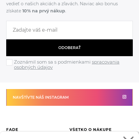
vedieť o našich akciách a zľavách. Naviac ako bonus
získate
10% na prvý nákup
.
ODOBERAŤ
Zoznámil som sa s podmienkami
spracovania
osobných údajov
NAVŠTÍVTE NÁŠ INSTAGRAM
FADE
VŠETKO O NÁKUPE
Kontakty
Vrátenie tovaru