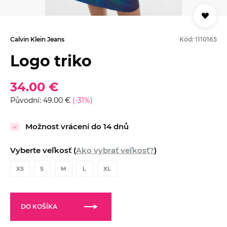
Calvin Klein Jeans
Kód: 1110165
Logo triko
34.00 €
Původní: 49.00 €
(-31%)
Možnost vrácení do 14 dnů
Vyberte veľkosť (
Ako vybrať veľkosť?
)
XS
S
M
L
XL
DO KOŠÍKA