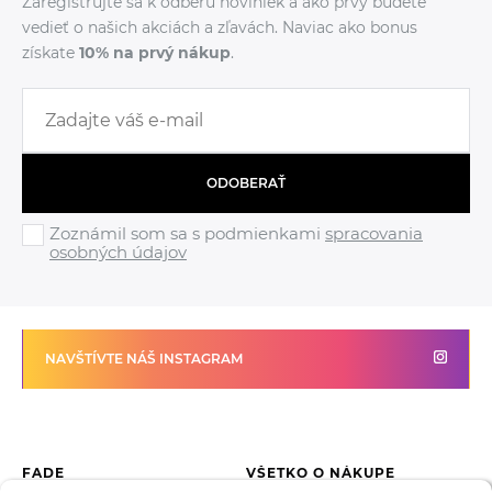
Zaregistrujte sa k odberu noviniek a ako prvý budete
vedieť o našich akciách a zľavách. Naviac ako bonus
získate
10% na prvý nákup
.
ODOBERAŤ
Zoznámil som sa s podmienkami
spracovania
osobných údajov
NAVŠTÍVTE NÁŠ INSTAGRAM
FADE
VŠETKO O NÁKUPE