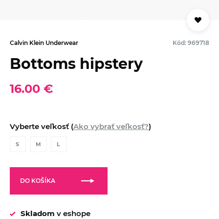
Calvin Klein Underwear
Kód: 969718
Bottoms hipstery
16.00 €
Vyberte veľkosť (
Ako vybrať veľkosť?
)
S
M
L
DO KOŠÍKA
Skladom
v eshope