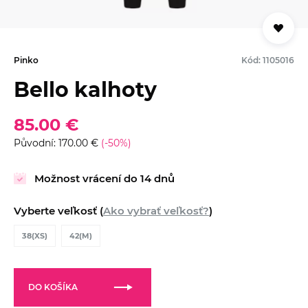
Pinko
Kód: 1105016
Bello kalhoty
85.00 €
Původní: 170.00 €
(-50%)
Možnost vrácení do 14 dnů
Vyberte veľkosť (
Ako vybrať veľkosť?
)
38(XS)
42(M)
DO KOŠÍKA