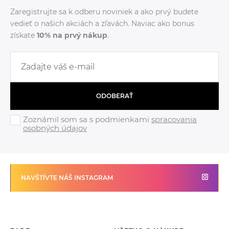
Zaregistrujte sa k odberu noviniek a ako prvý budete
vedieť o našich akciách a zľavách. Naviac ako bonus
získate
10% na prvý nákup
.
ODOBERAŤ
Zoznámil som sa s podmienkami
spracovania
osobných údajov
NAVŠTÍVTE NÁŠ INSTAGRAM