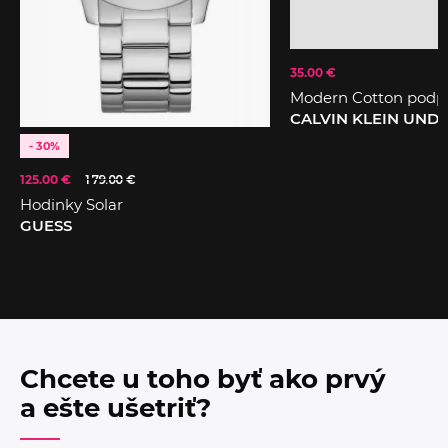
35.00 €
Modern Cotton podp
CALVIN KLEIN UN
- 30%
125.00 €
179.00 €
Hodinky Solar
GUESS
Chcete u toho byť ako prvý
a ešte ušetriť?