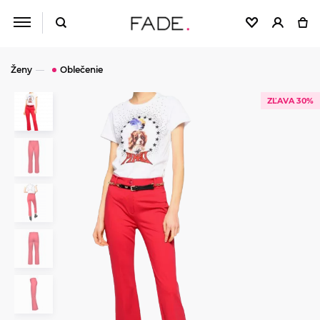
Ženy
Oblečenie
ZĽAVA 30%