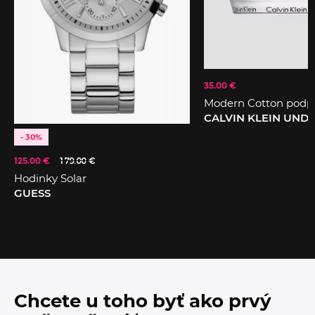
35.00 €
Modern Cotton podp
CALVIN KLEIN UN
- 30%
125.00 €
179.00 €
Hodinky Solar
GUESS
Chcete u toho byť ako prvý