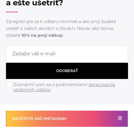
a ešte ušetriť?
Zaregistrujte sa k odberu noviniek a ako prvý budete
vedieť o našich akciách a zľavách. Naviac ako bonus
získate
10% na prvý nákup
.
ODOBERAŤ
Zoznámil som sa s podmienkami
spracovania
osobných údajov
NAVŠTÍVTE NÁŠ INSTAGRAM