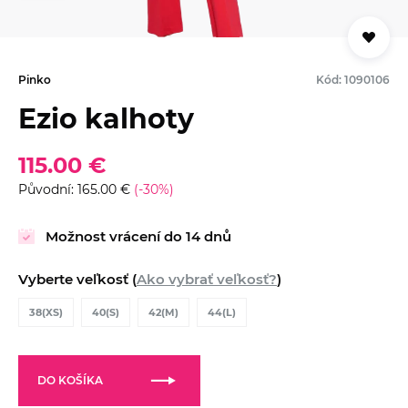
Pinko
Kód: 1090106
Ezio kalhoty
115.00 €
Původní: 165.00 €
(-30%)
Možnost vrácení do 14 dnů
Vyberte veľkosť (
Ako vybrať veľkosť?
)
38(XS)
40(S)
42(M)
44(L)
DO KOŠÍKA