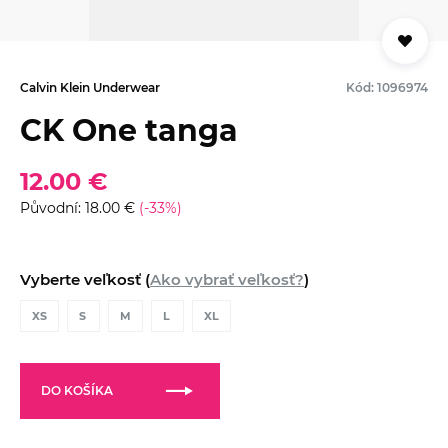
Calvin Klein Underwear
Kód: 1096974
CK One tanga
12.00 €
Původní: 18.00 €
(-33%)
Vyberte veľkosť (
Ako vybrať veľkosť?
)
XS
S
M
L
XL
DO KOŠÍKA