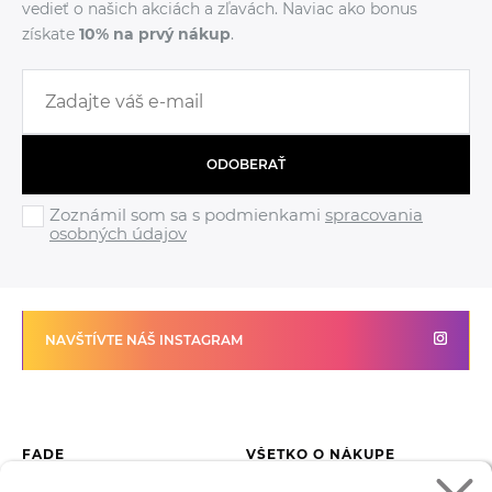
vedieť o našich akciách a zľavách. Naviac ako bonus
získate
10% na prvý nákup
.
ODOBERAŤ
Zoznámil som sa s podmienkami
spracovania
osobných údajov
NAVŠTÍVTE NÁŠ INSTAGRAM
FADE
VŠETKO O NÁKUPE
Kontakty
Vrátenie tovaru