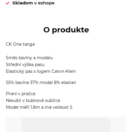
Skladom
v eshope
O produkte
CK One tanga
Směs bavlny a modalu
Střední výška pasu
Elastický pas s logem Calvin Klein
55% bavlna 37% modal 8% elastan
Praní v pračce
Nesušit v bubnové sušičce
Model měří 1.8m a má velikost S