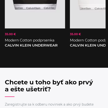
35.00 €
35.00 €
Modern Cotton podprsenka
Modern Cotton podp
CALVIN KLEIN UNDERWEAR
CALVIN KLEIN UN
Chcete u toho byť ako prvý
a ešte ušetriť?
Zaregistrujte sa k odberu noviniek a ako prvý budete