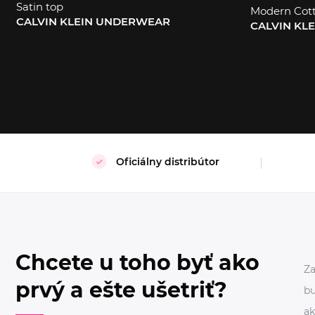
Satin top
Modern Cot
CALVIN KLEIN UNDERWEAR
CALVIN KL
L
S
XL
Oficiálny distribútor
Chcete u toho byť ako
Za
prvý a ešte ušetriť?
bu
ak