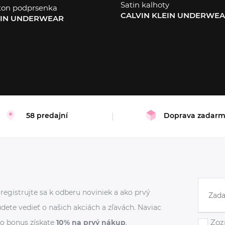
Satin kalhoty
ton podprsenka
CALVIN KLEIN UNDERWE
EIN UNDERWEAR
M
L
58 predajní
Doprava zadar
registrujte sa k odberu noviniek a ako prvý
dete vedieť o našich akciách a zľavách. Naviac
Zoz
o bonus získate
10% na prvý nákup
.