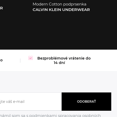
Modern Cotton podprsenka
AR
CALVIN KLEIN UNDERWEAR
XL
Bezproblémové vrátenie do
mo
14 dní
ODOBERAŤ
námil som sa s podmienkami
spracovania osobných