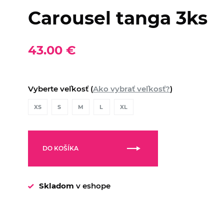
Carousel tanga 3ks
43.00 €
Vyberte veľkosť (
Ako vybrať veľkosť?
)
XS
S
M
L
XL
DO KOŠÍKA
Skladom
v eshope