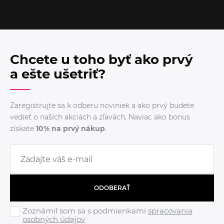
Chcete u toho byť ako prvý
a ešte ušetriť?
Zaregistrujte sa k odberu noviniek a ako prvý budete
vedieť o našich akciách a zľavách. Naviac ako bonus
získate
10% na prvý nákup
.
ODOBERAŤ
Zoznámil som sa s podmienkami
spracovania
osobných údajov