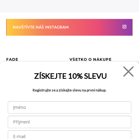
NAVŠTÍVTE NÁŠ INSTAGRAM
FADE
VŠETKO O NÁKUPE
Kontakty
Vrátenie tovaru
ZÍSKEJTE
10% SLEVU
O spoločnosti
Ako reklamovať tovar
Kariéra
Tabuľka veľkostí
Registrujte se a získejte slevu na první nákup.
Obchody
Obchodné podmienky
Blog
Ochrana osobných údajov
FAQ