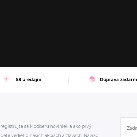
58 predajní
Doprava zadar
registrujte sa k odberu noviniek a ako prvý
dete vedieť o našich akciách a zľavách. Naviac