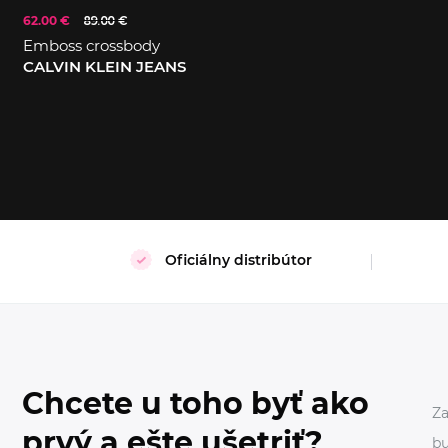
62.00 €
89.00 €
Emboss crossbody
CALVIN KLEIN JEANS
Oficiálny distribútor
Chcete u toho byť ako
Za
prvý a ešte ušetriť?
bu