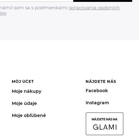
námil som sa s podmienkami
spracovania osobných
jov
MÔJ ÚČET
NÁJDETE NÁS
Facebook
Moje nákupy
Instagram
Moje údaje
Moje obľúbené