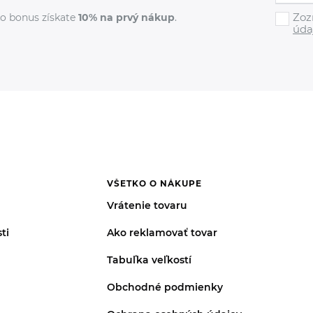
Zoz
o bonus získate
10% na prvý nákup
.
úda
VŠETKO O NÁKUPE
Vrátenie tovaru
ti
Ako reklamovať tovar
Tabuľka veľkostí
Obchodné podmienky