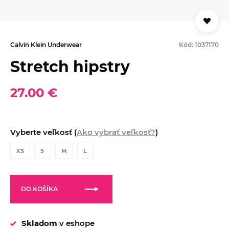
Calvin Klein Underwear
Kód: 1037170
Stretch hipstry
27.00 €
Vyberte veľkosť (
Ako vybrať veľkosť?
)
XS
S
M
L
DO KOŠÍKA
Skladom
v eshope