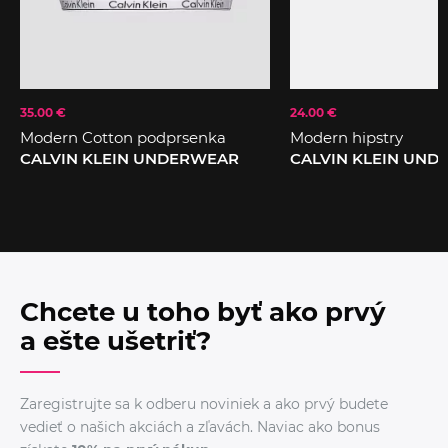
35.00 €
24.00 €
Modern Cotton podprsenka
Modern hipstry
CALVIN KLEIN UNDERWEAR
CALVIN KLEIN UN
Chcete u toho byť ako prvý
a ešte ušetriť?
Zaregistrujte sa k odberu noviniek a ako prvý budete
vedieť o našich akciách a zľavách. Naviac ako bonus