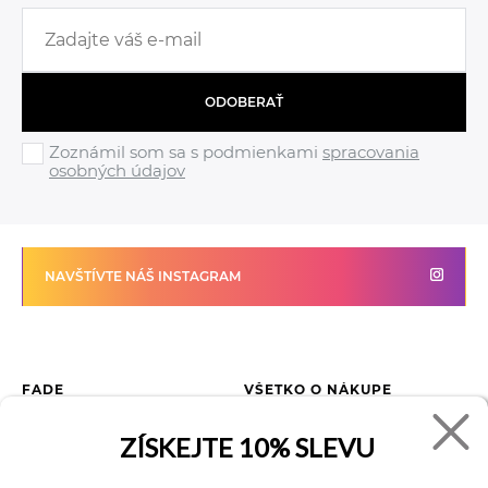
ODOBERAŤ
Zoznámil som sa s podmienkami
spracovania
osobných údajov
NAVŠTÍVTE NÁŠ INSTAGRAM
FADE
VŠETKO O NÁKUPE
Kontakty
Vrátenie tovaru
ZÍSKEJTE
10% SLEVU
O spoločnosti
Ako reklamovať tovar