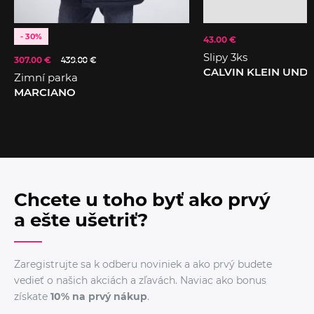
- 30%
43.00 €
Slipy 3ks
307.00 €
439.00 €
CALVIN KLEIN UN
Zimní parka
MARCIANO
Chcete u toho byť ako prvý
a ešte ušetriť?
Zaregistrujte sa k odberu noviniek a ako prvý budete
vedieť o našich akciách a zľavách. Naviac ako bonus
získate
10% na prvý nákup
.