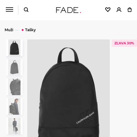
Muži
Tašky
ZĽAVA 30%