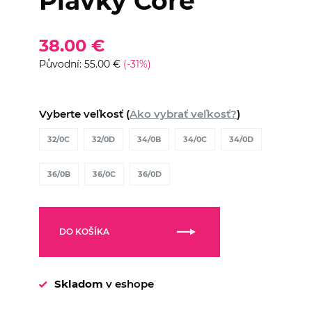
Plavky Core
38.00 €
Původní: 55.00 €
(-31%)
Vyberte veľkosť (
Ako vybrať veľkosť?
)
32/0C
32/0D
34/0B
34/0C
34/0D
36/0B
36/0C
36/0D
DO KOŠÍKA
Skladom
v eshope