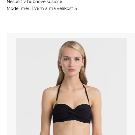
Nesušit v bubnové sušičce
Model měří 1.76m a má velikost S