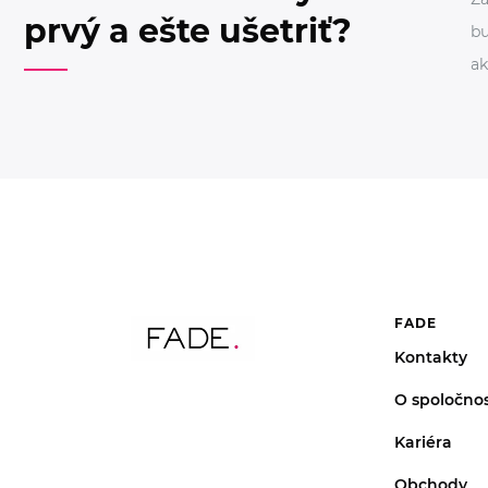
prvý a ešte ušetriť?
bu
ak
FADE
Kontakty
O spoločnos
Kariéra
Obchody