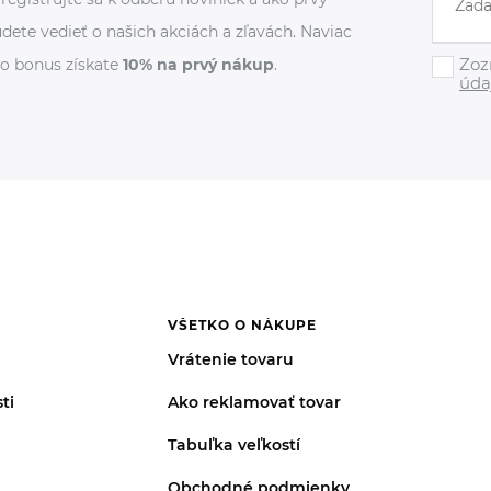
dete vedieť o našich akciách a zľavách. Naviac
Zoz
o bonus získate
10% na prvý nákup
.
úda
VŠETKO O NÁKUPE
Vrátenie tovaru
ti
Ako reklamovať tovar
Tabuľka veľkostí
Obchodné podmienky