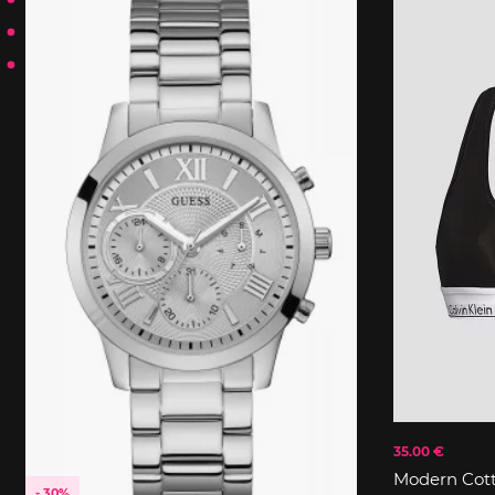
35.00 €
Modern Cot
- 30%