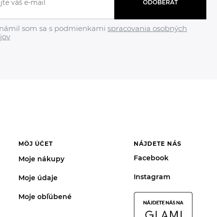
ODOBERAŤ
námil som sa s podmienkami
spracovania osobných
jov
MÔJ ÚČET
NÁJDETE NÁS
Facebook
Moje nákupy
Instagram
Moje údaje
Moje obľúbené