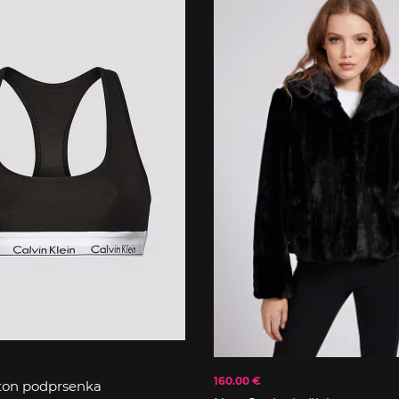
160.00 €
ton podprsenka