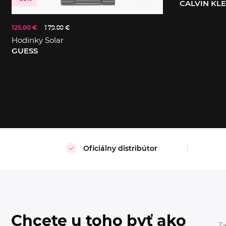
CALVIN KL
125.00 €
179.00 €
S
XL
Hodinky Solar
GUESS
Oficiálny distribútor
Chcete u toho byť ako
Za