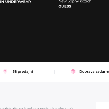
New Sophy kožich
EIN UNDERWEAR
GUESS
XS
S
M
L
58 predajní
Doprava zadar
registrujte sa k odberu noviniek a ako prvý