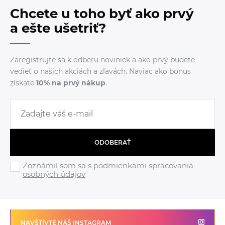
Chcete u toho byť ako prvý
a ešte ušetriť?
Zaregistrujte sa k odberu noviniek a ako prvý budete
vedieť o našich akciách a zľavách. Naviac ako bonus
získate
10% na prvý nákup
.
ODOBERAŤ
Zoznámil som sa s podmienkami
spracovania
osobných údajov
NAVŠTÍVTE NÁŠ INSTAGRAM