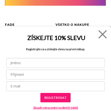
FADE
VŠETKO O NÁKUPE
Kontakty
Vrátenie tovaru
ZÍSKEJTE
10% SLEVU
O spoločnosti
Ako reklamovať tovar
Kariéra
Tabuľka veľkostí
Registrujte se a získejte slevu na první nákup.
Obchody
Obchodné podmienky
Blog
Ochrana osobných údajov
FAQ
REGISTROVAT
Všetky práva vyhradené © 2026
Made by
Internetové stránky používajú
súbory cookies
Zásady zpracování osobních údajů