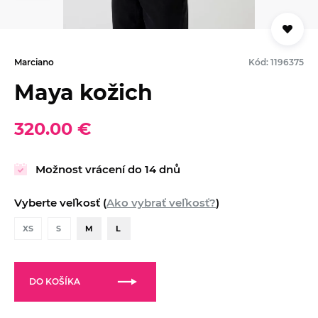
Marciano
Kód: 1196375
Maya kožich
320.00 €
Možnost vrácení do 14 dnů
Vyberte veľkosť (
Ako vybrať veľkosť?
)
XS
S
M
L
DO KOŠÍKA