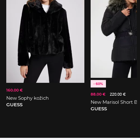
- 60%
160.00 €
88.00 €
220.00 €
New Sophy kožich
New Marisol Short B
GUESS
GUESS