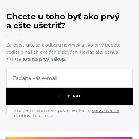
Chcete u toho byť ako prvý
a ešte ušetriť?
Zaregistrujte sa k odberu noviniek a ako prvý budete
vedieť o našich akciách a zľavách. Naviac ako bonus
získate
10% na prvý nákup
.
ODOBERAŤ
Zoznámil som sa s podmienkami
spracovania
osobných údajov