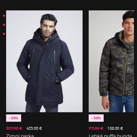
- 30%
- 30%
307.00 €
439.00 €
117.00 €
168.00 €
Zimní parka
Lehká puffa bunda