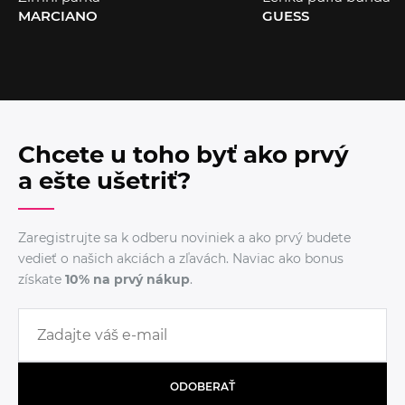
MARCIANO
GUESS
Chcete u toho byť ako prvý
a ešte ušetriť?
Zaregistrujte sa k odberu noviniek a ako prvý budete
vedieť o našich akciách a zľavách. Naviac ako bonus
získate
10% na prvý nákup
.
ODOBERAŤ