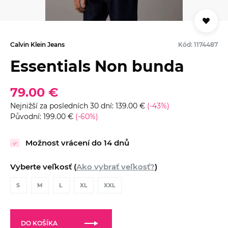
Calvin Klein Jeans
Kód: 1174487
Essentials Non bunda
79.00 €
Nejnižší za posledních 30 dní: 139.00 €
(-43%)
Původní: 199.00 €
(-60%)
Možnost vrácení do 14 dnů
Vyberte veľkosť (
Ako vybrať veľkosť?
)
S
M
L
XL
XXL
DO KOŠÍKA