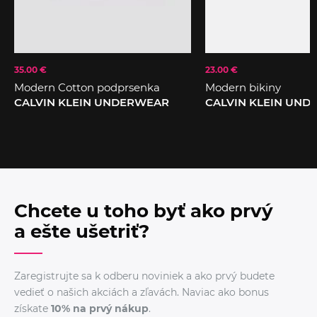
35.00 €
23.00 €
Modern Cotton podprsenka
Modern bikiny
CALVIN KLEIN UNDERWEAR
CALVIN KLEIN UN
Chcete u toho byť ako prvý
a ešte ušetriť?
Zaregistrujte sa k odberu noviniek a ako prvý budete
vedieť o našich akciách a zľavách. Naviac ako bonus
získate
10% na prvý nákup
.