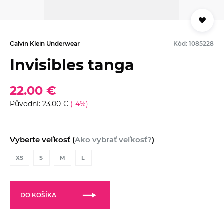
Calvin Klein Underwear
Kód: 1085228
Invisibles tanga
22.00 €
Původní: 23.00 €
(-4%)
Vyberte veľkosť (
Ako vybrať veľkosť?
)
XS
S
M
L
DO KOŠÍKA