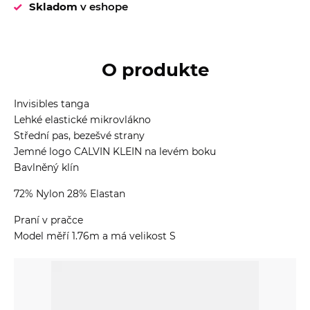
Skladom
v eshope
O produkte
Invisibles tanga
Lehké elastické mikrovlákno
Střední pas, bezešvé strany
Jemné logo CALVIN KLEIN na levém boku
Bavlněný klín
72% Nylon 28% Elastan
Praní v pračce
Model měří 1.76m a má velikost S