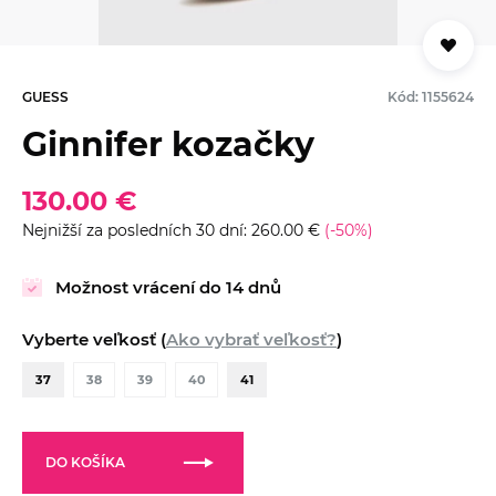
GUESS
Kód: 1155624
Ginnifer kozačky
130.00 €
Nejnižší za posledních 30 dní: 260.00 €
(-50%)
Možnost vrácení do 14 dnů
Vyberte veľkosť (
Ako vybrať veľkosť?
)
37
38
39
40
41
DO KOŠÍKA