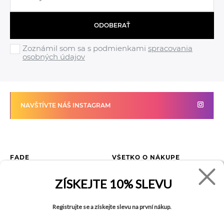
ODOBERAŤ
Zoznámil som sa s podmienkami
spracovania
osobných údajov
NAVŠTÍVTE NÁŠ INSTAGRAM
FADE
VŠETKO O NÁKUPE
Kontakty
Vrátenie tovaru
ZÍSKEJTE
10% SLEVU
O spoločnosti
Ako reklamovať tovar
Kariéra
Tabuľka veľkostí
Registrujte se a získejte slevu na první nákup.
Obchody
Obchodné podmienky