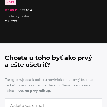
- 30%
125.00 €
179.00 €
Hodinky Solar
GUESS
Chcete u toho byť ako prvý
a ešte ušetriť?
Zaregistrujte sa k odberu noviniek a ako prvý budete
vedieť o našich akciách a zľavách. Naviac ako bonus
získate
10% na prvý nákup
.