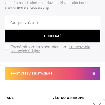
vedieť o našich akciách a zľavách. Naviac ako bonus
získate
10% na prvý nákup
.
ODOBERAŤ
Zoznámil som sa s podmienkami
spracovania
osobných údajov
NAVŠTÍVTE NÁŠ INSTAGRAM
FADE
VŠETKO O NÁKUPE
Kontakty
Vrátenie tovaru