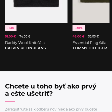
- 31%
- 30%
51.00 €
74.00 €
48.00 €
69.00 €
Daddy Wool Knit šála
Essential Flag šála
CALVIN KLEIN JEANS
TOMMY HILFIGER
Chcete u toho byť ako prvý
a ešte ušetriť?
Zaregistrujte sa k odberu noviniek a ako prvý budete