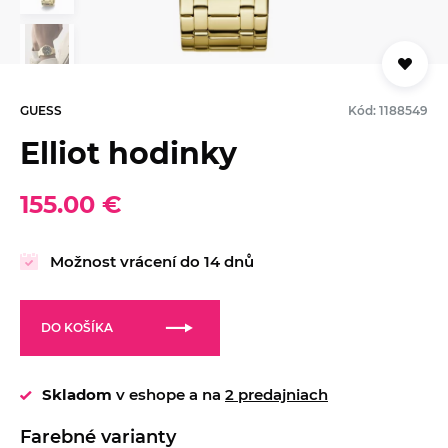
GUESS
Kód: 1188549
Elliot hodinky
155.00 €
Možnost vrácení do 14 dnů
DO KOŠÍKA
Skladom
v eshope a na
2 predajniach
Farebné varianty