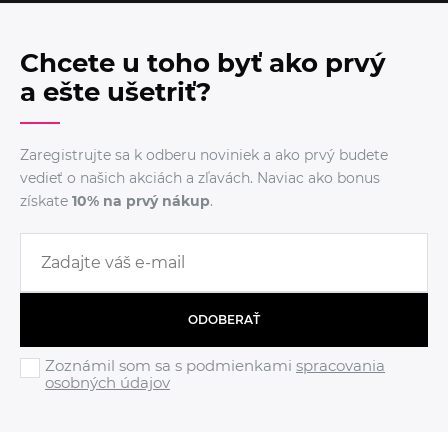
Chcete u toho byť ako prvý
a ešte ušetriť?
Zaregistrujte sa k odberu noviniek a ako prvý budete
vedieť o našich akciách a zľavách. Naviac ako bonus
získate
10% na prvý nákup
.
ODOBERAŤ
Zoznámil som sa s podmienkami
spracovania
osobných údajov