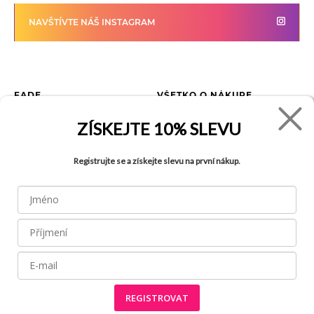
NAVŠTÍVTE NÁŠ INSTAGRAM
FADE
VŠETKO O NÁKUPE
Kontakty
Vrátenie tovaru
ZÍSKEJTE
10% SLEVU
O spoločnosti
Ako reklamovať tovar
Kariéra
Tabuľka veľkostí
Registrujte se a získejte slevu na první nákup.
Obchody
Obchodné podmienky
Blog
Ochrana osobných údajov
FAQ
REGISTROVAT
Všetky práva vyhradené © 2026
Made by