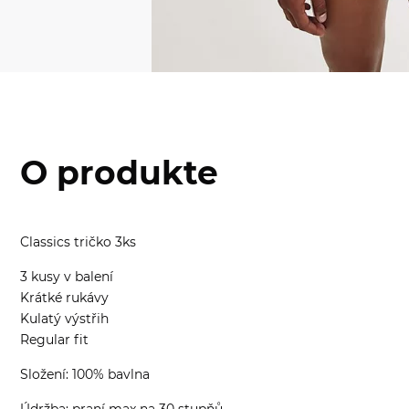
O produkte
Classics tričko 3ks
3 kusy v balení
Krátké rukávy
Kulatý výstřih
Regular fit
Složení: 100% bavlna
Údržba: praní max na 30 stupňů