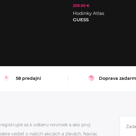
209.00 €
L
Hodinky Atlas
GUESS
58 predajní
Doprava zadar
registrujte sa k odberu noviniek a ako prvý
dete vedieť o našich akciách a zľavách. Naviac