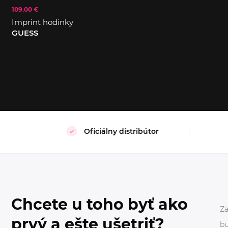
109.00 €
S
M
Imprint hodinky
GUESS
Oficiálny distribútor
Chcete u toho byť ako
Za
prvý a ešte ušetriť?
bu