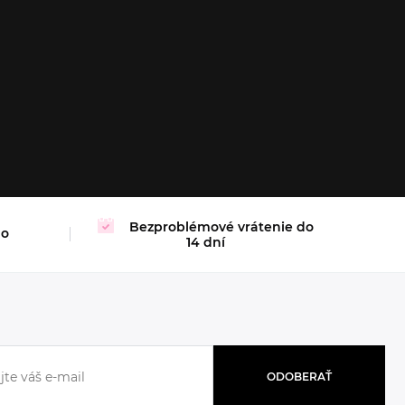
M
L
XL
Bezproblémové vrátenie do
mo
14 dní
ODOBERAŤ