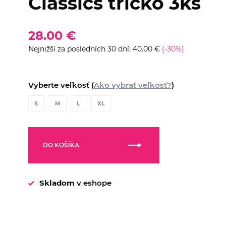
Classics tričko 3ks
28.00 €
Nejnižší za posledních 30 dní: 40.00 €
(-30%)
Vyberte veľkosť (
Ako vybrať veľkosť?
)
S
M
L
XL
DO KOŠÍKA
Skladom
v eshope