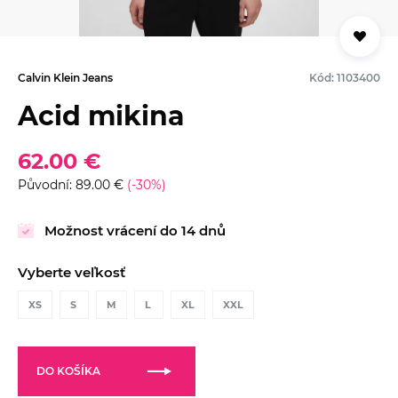
Calvin Klein Jeans
Kód: 1103400
Acid mikina
62.00 €
Původní: 89.00 €
(-30%)
Možnost vrácení do 14 dnů
Vyberte veľkosť
XS
S
M
L
XL
XXL
DO KOŠÍKA