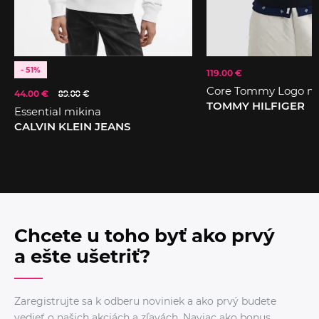
- 51%
119.00 €
Core Tommy Logo mi
44.00 €
89.00 €
TOMMY HILFIGER
Essential mikina
CALVIN KLEIN JEANS
Chcete u toho byť ako prvý
a ešte ušetriť?
Zaregistrujte sa k odberu noviniek a ako prvý budete
vedieť o našich akciách a zľavách. Naviac ako bonus