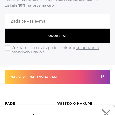
získate
10% na prvý nákup
.
ODOBERAŤ
Zoznámil som sa s podmienkami
spracovania
osobných údajov
NAVŠTÍVTE NÁŠ INSTAGRAM
FADE
VŠETKO O NÁKUPE
Kontakty
Vrátenie tovaru