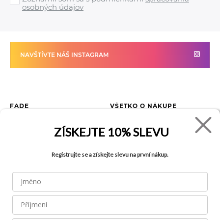
osobných údajov
NAVŠTÍVTE NÁŠ INSTAGRAM
FADE
VŠETKO O NÁKUPE
Kontakty
Vrátenie tovaru
ZÍSKEJTE
10% SLEVU
O spoločnosti
Ako reklamovať tovar
Kariéra
Tabuľka veľkostí
Registrujte se a získejte slevu na první nákup.
Obchody
Obchodné podmienky
Blog
Ochrana osobných údajov
FAQ