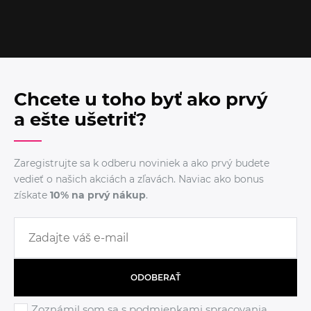
Chcete u toho byť ako prvý
a ešte ušetriť?
Zaregistrujte sa k odberu noviniek a ako prvý budete
vedieť o našich akciách a zľavách. Naviac ako bonus
získate
10% na prvý nákup
.
ODOBERAŤ
Zoznámil som sa s podmienkami
spracovania