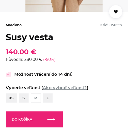
Marciano
Kód: 1150557
Susy vesta
140.00 €
Původní: 280.00 €
(-50%)
Možnost vrácení do 14 dnů
Vyberte veľkosť (
Ako vybrať veľkosť?
)
XS
S
M
L
DO KOŠÍKA