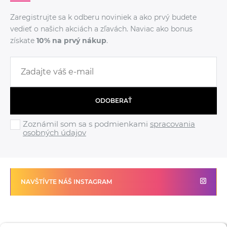
Zaregistrujte sa k odberu noviniek a ako prvý budete
vedieť o našich akciách a zľavách. Naviac ako bonus
získate
10% na prvý nákup
.
ODOBERAŤ
Zoznámil som sa s podmienkami
spracovania
osobných údajov
NAVŠTÍVTE NÁŠ INSTAGRAM