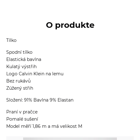
O produkte
Tílko
Spodní tílko
Elastická bavlna
Kulatý výstřih
Logo Calvin Klein na lemu
Bez rukávů
Zúžený střih
Složení: 91% Bavlna 9% Elastan
Praní v pračce
Pomalé sušení
Model měří 1,86 m a má velikost M