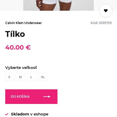
Calvin Klein Underwear
Kód: 1039729
Tílko
40.00 €
Vyberte veľkosť
S
M
L
XL
DO KOŠÍKA
Skladom
v eshope