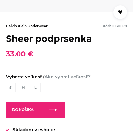
Calvin Klein Underwear
Kód: 1030078
Sheer podprsenka
33.00 €
Vyberte veľkosť (
Ako vybrať veľkosť?
)
S
M
L
DO KOŠÍKA
Skladom
v eshope