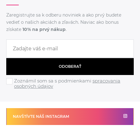
Zaregistrujte sa k odberu noviniek a ako prvý budete
vedieť o našich akciách a zľavách. Naviac ako bonus
získate
10% na prvý nákup
.
ODOBERAŤ
Zoznámil som sa s podmienkami
spracovania
osobných údajov
NAVŠTÍVTE NÁŠ INSTAGRAM