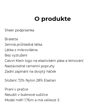
O produkte
Sheer podprsenka
Bralette
Jemná průhledná látka
Látka z mikrovlákna
Bez vyztužení
Calvin Klein logo na elastickém páse a lemování
Nastavitelné ramenní popruhy
Zadní zapínání na dvojitý háček
Složení: 72% Nylon 28% Elastan
Praní v pračce
Nesušit v bubnové sušičce
Model měří 1.76m a má velikost S