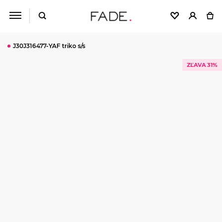
J30J316477-YAF triko s/s
ZĽAVA 31%