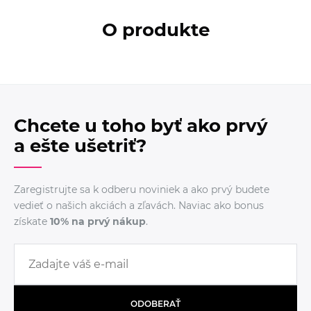
O produkte
Chcete u toho byť ako prvý
a ešte ušetriť?
Zaregistrujte sa k odberu noviniek a ako prvý budete
vedieť o našich akciách a zľavách. Naviac ako bonus
získate
10% na prvý nákup
.
ODOBERAŤ