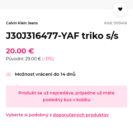
Calvin Klein Jeans
Kód: 1103416
J30J316477-YAF triko s/s
20.00 €
Původní: 29.00 €
(-31%)
Možnost vrácení do 14 dnů
Produkt sa už nepredáva, prípadne už máte
posledný kus v košíku
Vyberte si podobný z
doporučených produktov