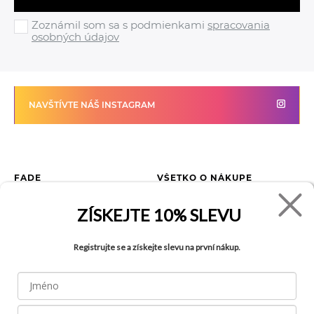
Zoznámil som sa s podmienkami
spracovania
osobných údajov
NAVŠTÍVTE NÁŠ INSTAGRAM
FADE
VŠETKO O NÁKUPE
Kontakty
Vrátenie tovaru
ZÍSKEJTE
10% SLEVU
O spoločnosti
Ako reklamovať tovar
Kariéra
Tabuľka veľkostí
Registrujte se a získejte slevu na první nákup.
Obchody
Obchodné podmienky
Blog
Ochrana osobných údajov