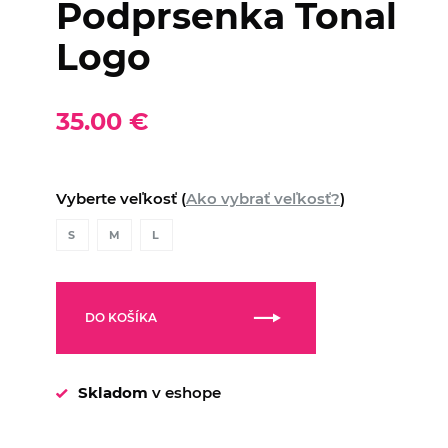
Podprsenka Tonal
Logo
35.00 €
Vyberte veľkosť (
Ako vybrať veľkosť?
)
S
M
L
DO KOŠÍKA
Skladom
v eshope