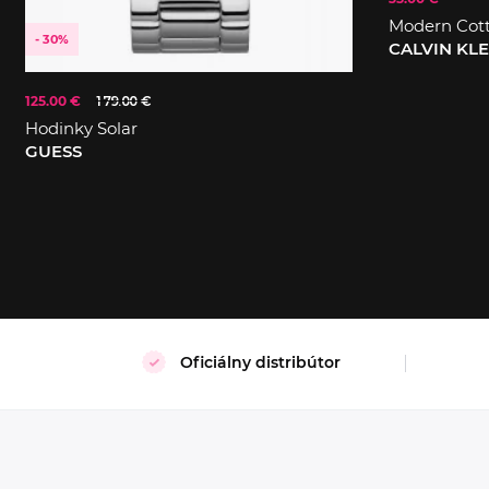
Modern Cot
- 30%
CALVIN KL
125.00 €
179.00 €
S
XL
Hodinky Solar
GUESS
Oficiálny distribútor