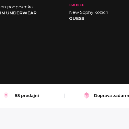
160.00 €
ton podprsenka
New Sophy kožich
EIN UNDERWEAR
GUESS
XS
S
M
L
58 predajní
Doprava zadar