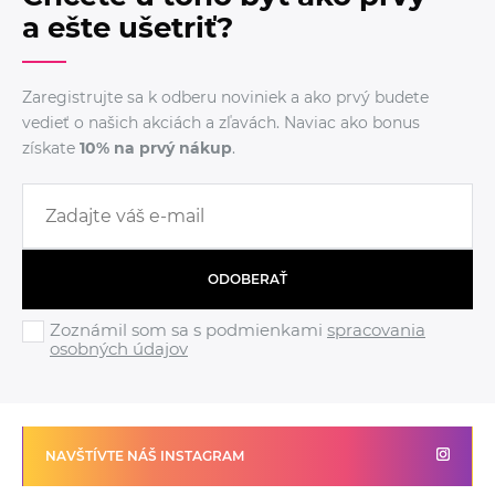
a ešte ušetriť?
Zaregistrujte sa k odberu noviniek a ako prvý budete
vedieť o našich akciách a zľavách. Naviac ako bonus
získate
10% na prvý nákup
.
ODOBERAŤ
Zoznámil som sa s podmienkami
spracovania
osobných údajov
NAVŠTÍVTE NÁŠ INSTAGRAM