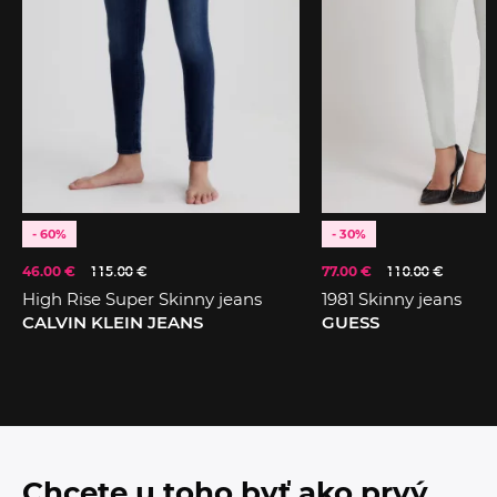
- 60%
- 30%
46.00 €
115.00 €
77.00 €
110.00 €
High Rise Super Skinny jeans
1981 Skinny jeans
CALVIN KLEIN JEANS
GUESS
Chcete u toho byť ako prvý