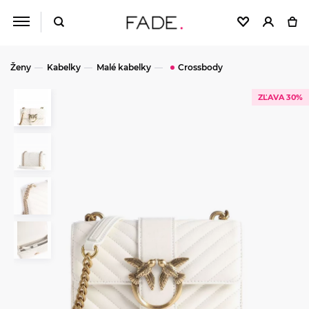
Ženy
Kabelky
Malé kabelky
Crossbody
ZĽAVA 30%