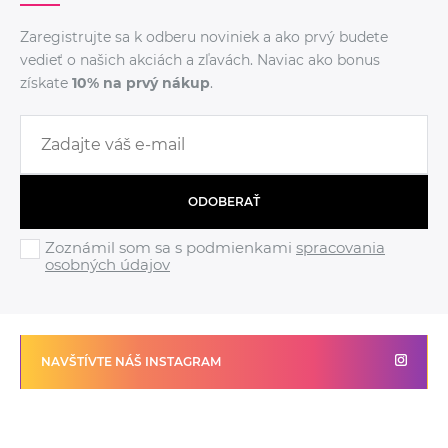
Zaregistrujte sa k odberu noviniek a ako prvý budete
vedieť o našich akciách a zľavách. Naviac ako bonus
získate
10% na prvý nákup
.
ODOBERAŤ
Zoznámil som sa s podmienkami
spracovania
osobných údajov
NAVŠTÍVTE NÁŠ INSTAGRAM