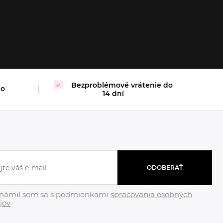
S
M
Bezproblémové vrátenie do
mo
14 dní
ODOBERAŤ
námil som sa s podmienkami
spracovania osobných
jov