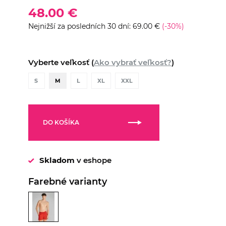
48.00 €
Nejnižší za posledních 30 dní: 69.00 €
(-30%)
Vyberte veľkosť (
Ako vybrať veľkosť?
)
S
M
L
XL
XXL
DO KOŠÍKA
Skladom
v eshope
Farebné varianty