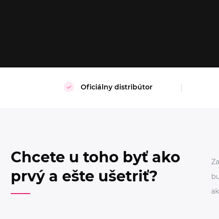
M
L
S
Oficiálny distribútor
Chcete u toho byť ako
Za
prvý a ešte ušetriť?
bu
ak