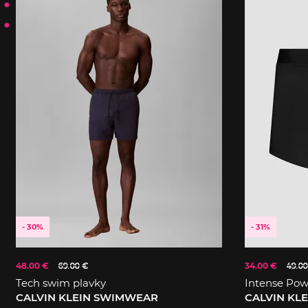
- 30%
- 31%
48.00 €
69.00 €
34.00 €
49.00
Tech swim plavky
Intense Pow
CALVIN KLEIN SWIMWEAR
CALVIN KL