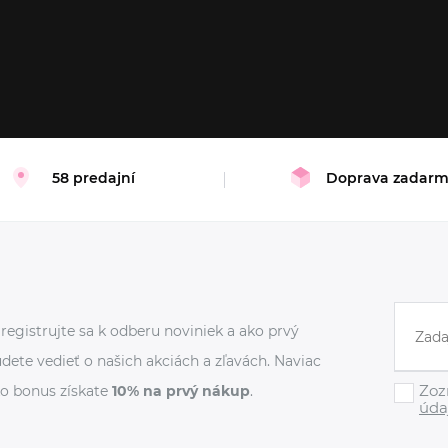
M
XL
58 predajní
Doprava zadar
registrujte sa k odberu noviniek a ako prvý
dete vedieť o našich akciách a zľavách. Naviac
Zoz
o bonus získate
10% na prvý nákup
.
úda