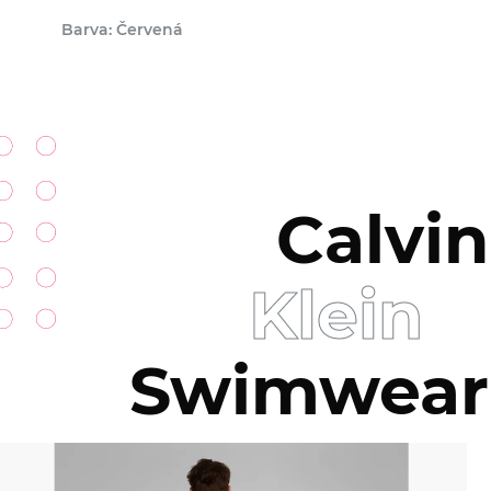
Barva: Červená
Calvin
Klein
Swimwear