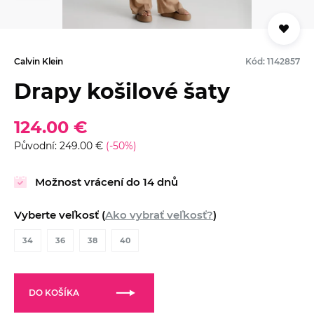
Calvin Klein
Kód: 1142857
Drapy košilové šaty
124.00 €
Původní: 249.00 €
(-50%)
Možnost vrácení do 14 dnů
Vyberte veľkosť (
Ako vybrať veľkosť?
)
34
36
38
40
DO KOŠÍKA