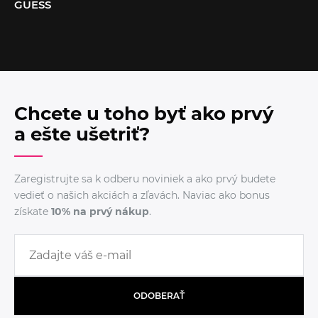
GUESS
Chcete u toho byť ako prvý
a ešte ušetriť?
Zaregistrujte sa k odberu noviniek a ako prvý budete
vedieť o našich akciách a zľavách. Naviac ako bonus
získate
10% na prvý nákup
.
ODOBERAŤ