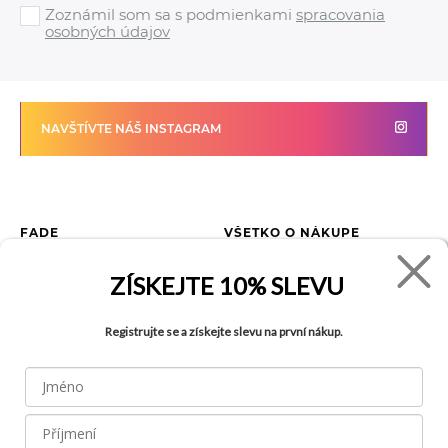
Zoznámil som sa s podmienkami
spracovania
osobných údajov
NAVŠTÍVTE NÁŠ INSTAGRAM
FADE
VŠETKO O NÁKUPE
Kontakty
Vrátenie tovaru
ZÍSKEJTE
10% SLEVU
O spoločnosti
Ako reklamovať tovar
Kariéra
Tabuľka veľkostí
Registrujte se a získejte slevu na první nákup.
Obchody
Obchodné podmienky
Blog
Ochrana osobných údajov