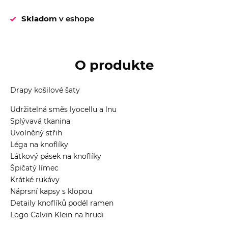
Skladom
v eshope
O produkte
Drapy košilové šaty
Udržitelná směs lyocellu a lnu
Splývavá tkanina
Uvolněný střih
Léga na knoflíky
Látkový pásek na knoflíky
Špičatý límec
Krátké rukávy
Náprsní kapsy s klopou
Detaily knoflíků podél ramen
Logo Calvin Klein na hrudi