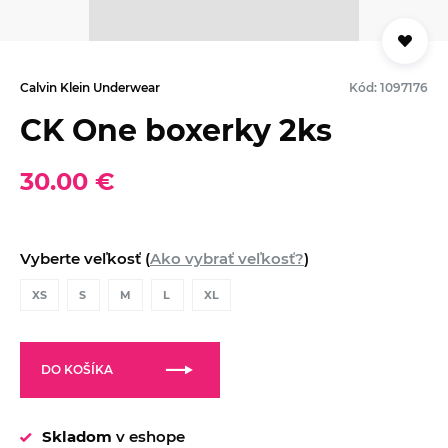
Calvin Klein Underwear
Kód: 1097176
CK One boxerky 2ks
30.00 €
Vyberte veľkosť (
Ako vybrať veľkosť?
)
XS
S
M
L
XL
DO KOŠÍKA
Skladom
v eshope