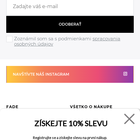
ODOBERAŤ
Zoznámil som sa s podmienkami
spracovania
osobných údajov
NAVŠTÍVTE NÁŠ INSTAGRAM
FADE
VŠETKO O NÁKUPE
Kontakty
Vrátenie tovaru
ZÍSKEJTE
10% SLEVU
O spoločnosti
Ako reklamovať tovar
Kariéra
Tabuľka veľkostí
Registrujte se a získejte slevu na první nákup.