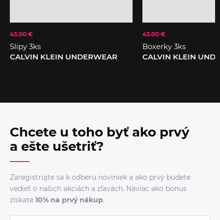
43.00 €
43.00 €
Slipy 3ks
Boxerky 3ks
CALVIN KLEIN UNDERWEAR
CALVIN KLEIN UN
Chcete u toho byť ako prvý
a ešte ušetriť?
Zaregistrujte sa k odberu noviniek a ako prvý budete
vedieť o našich akciách a zľavách. Naviac ako bonus
získate
10% na prvý nákup
.