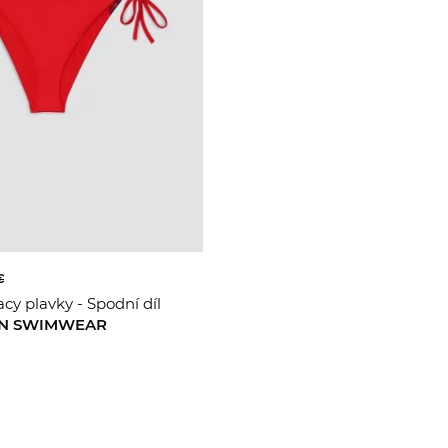
€
cy plavky - Spodní díl
IN SWIMWEAR
M