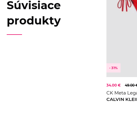
Súvisiace
produkty
- 31%
34.00 €
49.00 
CK Meta Lega
CALVIN KLE
XS
S