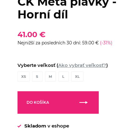
CK Meta plavky -
Horní díl
41.00 €
Nejnižší za posledních 30 dní: 59.00 €
(-31%)
Vyberte veľkosť (
Ako vybrať veľkosť?
)
XS
S
M
L
XL
DO KOŠÍKA
Skladom
v eshope