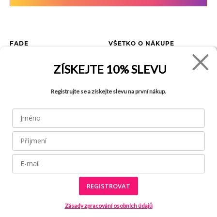
FADE
VŠETKO O NÁKUPE
Kontakty
Vrátenie tovaru
ZÍSKEJTE
10% SLEVU
O spoločnosti
Ako reklamovať tovar
Kariéra
Tabuľka veľkostí
Registrujte se a získejte slevu na první nákup.
Obchody
Obchodné podmienky
Blog
Ochrana osobných údajov
FAQ
REGISTROVAT
Všetky práva vyhradené © 2026
Made by
Internetové stránky používajú
súbory cookies
Zásady zpracování osobních údajů