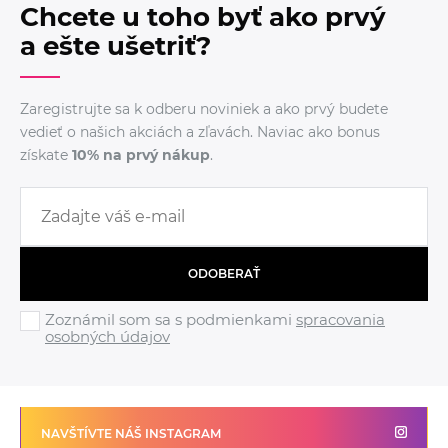
Chcete u toho byť ako prvý
a ešte ušetriť?
Zaregistrujte sa k odberu noviniek a ako prvý budete
vedieť o našich akciách a zľavách. Naviac ako bonus
získate
10% na prvý nákup
.
ODOBERAŤ
Zoznámil som sa s podmienkami
spracovania
osobných údajov
NAVŠTÍVTE NÁŠ INSTAGRAM