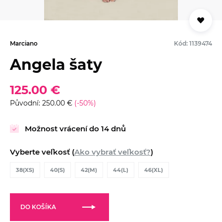
Marciano
Kód: 1139474
Angela šaty
125.00 €
Původní: 250.00 €
(-50%)
Možnost vrácení do 14 dnů
Vyberte veľkosť (
Ako vybrať veľkosť?
)
38(XS)
40(S)
42(M)
44(L)
46(XL)
DO KOŠÍKA